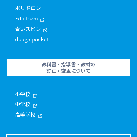
ポリドロン
EduTown
青いスピン
douga pocket
教科書・指導書・教材の
訂正・変更について
小学校
中学校
高等学校