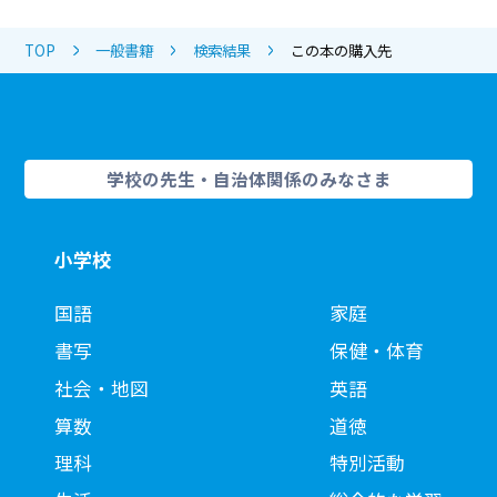
TOP
一般書籍
検索結果
この本の購入先
学校の先生・自治体関係のみなさま
小学校
国語
家庭
書写
保健・体育
社会・地図
英語
算数
道徳
理科
特別活動