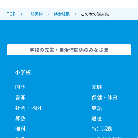
TOP
一般書籍
検索結果
この本の購入先
学校の先生・自治体関係のみなさま
小学校
国語
家庭
書写
保健・体育
社会・地図
英語
算数
道徳
理科
特別活動