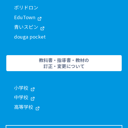
ポリドロン
EduTown
青いスピン
douga pocket
教科書・指導書・教材の
訂正・変更について
小学校
中学校
高等学校