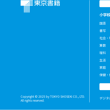
小学
国語
書写
社会・
算数
理科
生活
家庭
保健・
Copyright © 2025 by TOKYO SHOSEKI CO., LTD.
デジタ
All rights reserved.