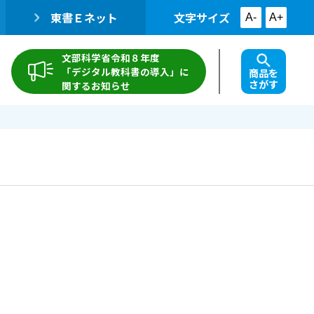
東書Ｅネット
文字サイズ
A-
A+
文部科学省令和８年度
「デジタル教科書の導入」に
商品を
さがす
関するお知らせ