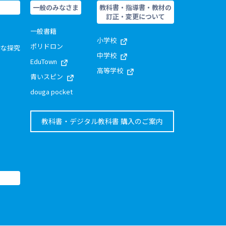
一般のみなさま
教科書・指導書・教材の
訂正・変更について
一般書籍
小学校
ポリドロン
的な探究
中学校
EduTown
高等学校
青いスピン
douga pocket
教科書・デジタル教科書 購入のご案内