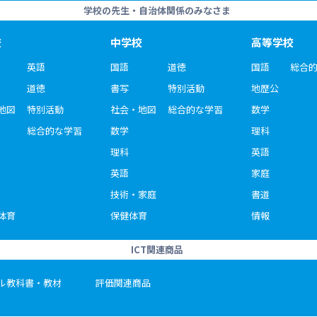
学校の先生・自治体関係のみなさま
校
中学校
高等学校
英語
国語
道徳
国語
総合
道徳
書写
特別活動
地歴公
地図
特別活動
社会・地図
総合的な学習
数学
総合的な学習
数学
理科
理科
英語
英語
家庭
技術・家庭
書道
体育
保健体育
情報
ICT関連商品
ル教科書・教材
評価関連商品