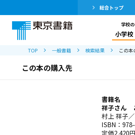
総合トップ
学校の
小学校
TOP
一般書籍
検索結果
この本
この本の購入先
書籍名
祥子さん 
村上 祥子
ISBN：978-4
定価2,420