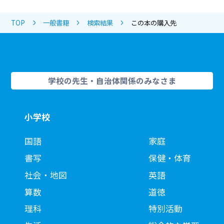
TOP
一般書籍
検索結果
この本の購入先
学校の先生・自治体関係のみなさま
小学校
国語
家庭
書写
保健・体育
社会・地図
英語
算数
道徳
理科
特別活動