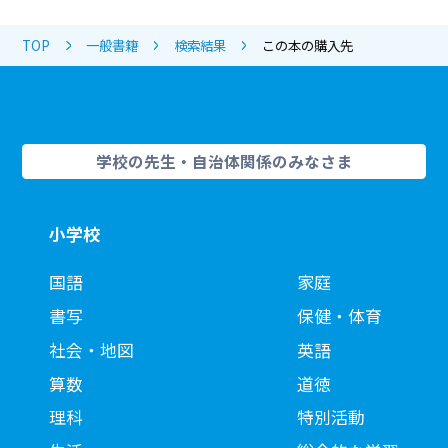
TOP
一般書籍
検索結果
この本の購入先
学校の先生・自治体関係のみなさま
小学校
国語
家庭
書写
保健・体育
社会・地図
英語
算数
道徳
理科
特別活動