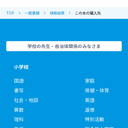
TOP
一般書籍
検索結果
この本の購入先
学校の先生・自治体関係のみなさま
小学校
国語
家庭
書写
保健・体育
社会・地図
英語
算数
道徳
理科
特別活動