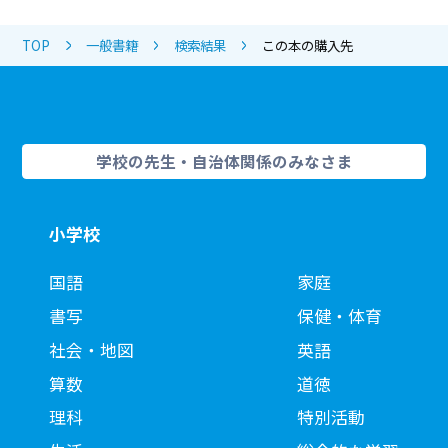
TOP
一般書籍
検索結果
この本の購入先
学校の先生・自治体関係のみなさま
小学校
国語
家庭
書写
保健・体育
社会・地図
英語
算数
道徳
理科
特別活動