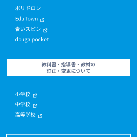
ポリドロン
EduTown
青いスピン
douga pocket
教科書・指導書・教材の
訂正・変更について
小学校
中学校
高等学校