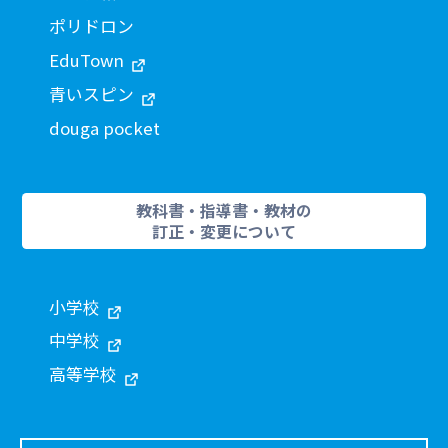
ポリドロン
EduTown
青いスピン
douga pocket
教科書・指導書・教材の
訂正・変更について
小学校
中学校
高等学校