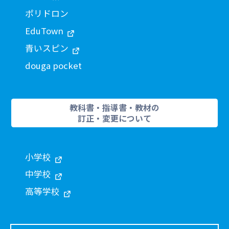
ポリドロン
EduTown
青いスピン
douga pocket
教科書・指導書・教材の
訂正・変更について
小学校
中学校
高等学校