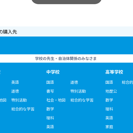
の購入先
学校の先生・自治体関係のみなさま
校
中学校
高等学校
英語
国語
道徳
国語
総合
道徳
書写
特別活動
地歴公
地図
特別活動
社会・地図
総合的な学習
数学
総合的な学習
数学
理科
理科
英語
英語
家庭