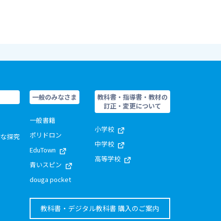
一般のみなさま
教科書・指導書・教材の
訂正・変更について
一般書籍
小学校
ポリドロン
的な探究
中学校
EduTown
高等学校
青いスピン
douga pocket
教科書・デジタル教科書 購入のご案内