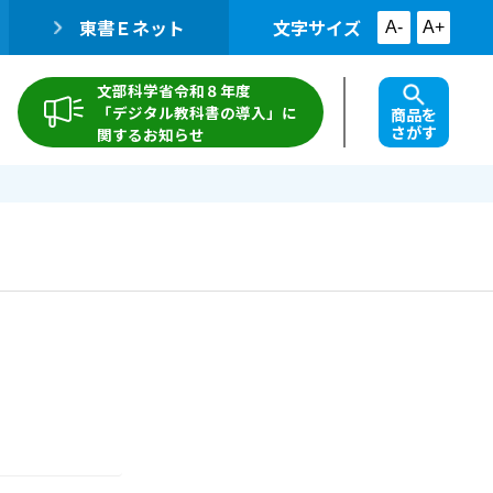
東書Ｅネット
文字サイズ
A-
A+
文部科学省令和８年度
「デジタル教科書の導入」に
商品を
さがす
関するお知らせ