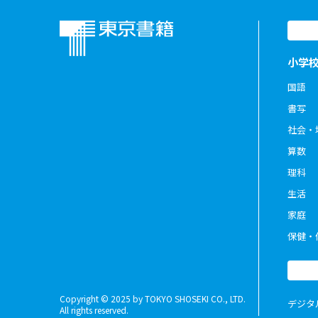
小学
国語
書写
社会・
算数
理科
生活
家庭
保健・
Copyright © 2025 by TOKYO SHOSEKI CO., LTD.
デジタ
All rights reserved.