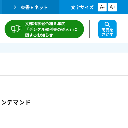
東書Ｅネット
文字サイズ
A-
A+
文部科学省令和８年度
「デジタル教科書の導入」に
商品を
さがす
関するお知らせ
オンデマンド