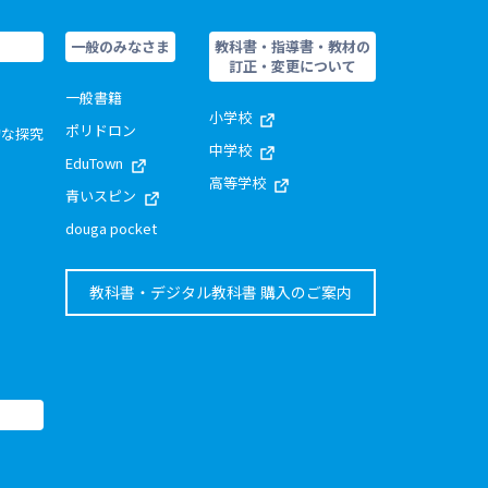
一般のみなさま
教科書・指導書・教材の
訂正・変更について
一般書籍
小学校
ポリドロン
的な探究
中学校
EduTown
高等学校
青いスピン
douga pocket
教科書・デジタル教科書 購入のご案内