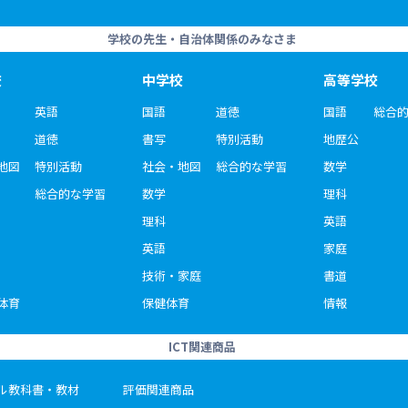
学校の先生・自治体関係のみなさま
校
中学校
高等学校
英語
国語
道徳
国語
総合
道徳
書写
特別活動
地歴公
地図
特別活動
社会・地図
総合的な学習
数学
総合的な学習
数学
理科
理科
英語
英語
家庭
技術・家庭
書道
体育
保健体育
情報
ICT関連商品
ル教科書・教材
評価関連商品