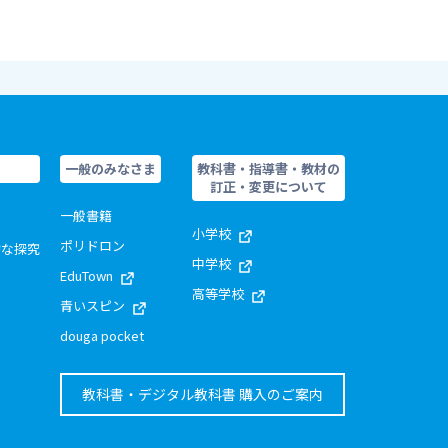
一般のみなさま
教科書・指導書・教材の
訂正・変更について
一般書籍
小学校
ポリドロン
的な探究
中学校
EduTown
高等学校
青いスピン
douga pocket
教科書・デジタル教科書 購入のご案内