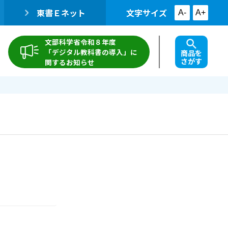
東書Ｅネット
文字サイズ
A-
A+
文部科学省令和８年度
「デジタル教科書の導入」に
商品を
さがす
関するお知らせ