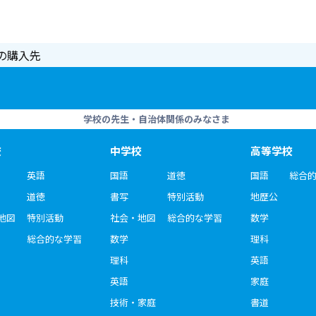
の購入先
学校の先生・自治体関係のみなさま
校
中学校
高等学校
英語
国語
道徳
国語
総合
道徳
書写
特別活動
地歴公
地図
特別活動
社会・地図
総合的な学習
数学
総合的な学習
数学
理科
理科
英語
英語
家庭
技術・家庭
書道