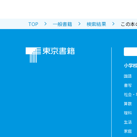
TOP
一般書籍
検索結果
この本
小学
国語
書写
社会・
算数
理科
生活
家庭