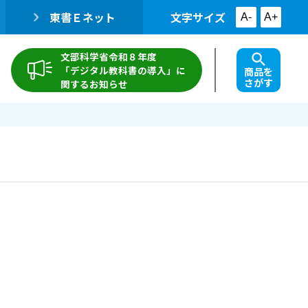
東書Ｅネット
文字サイズ
A-
A+
文部科学省令和８年度
「デジタル教科書の導入」に
商品を
さがす
関するお知らせ