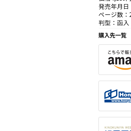
発売年月日：
ページ数：2
判型：函入
購入先一覧