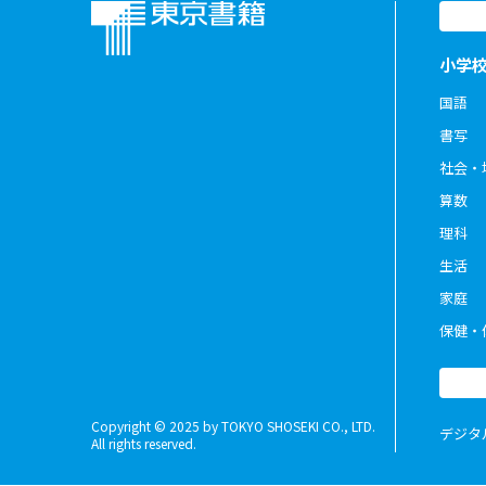
小学
国語
書写
社会・
算数
理科
生活
家庭
保健・
Copyright © 2025 by TOKYO SHOSEKI CO., LTD.
デジタ
All rights reserved.