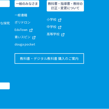
一般のみなさま
教科書・指導書・教材の
訂正・変更について
一般書籍
小学校
ポリドロン
的な探究
中学校
EduTown
高等学校
青いスピン
douga pocket
教科書・デジタル教科書 購入のご案内