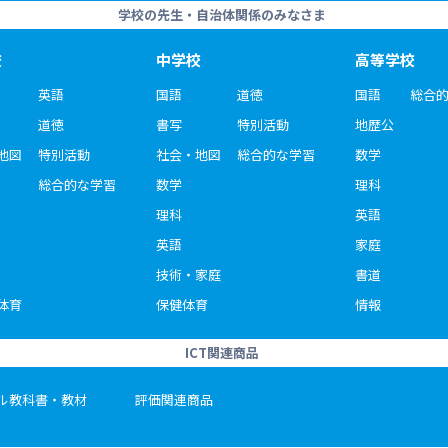
学校の先生・自治体関係のみなさま
校
中学校
高等学校
英語
国語
道徳
国語
総合
道徳
書写
特別活動
地歴公
地図
特別活動
社会・地図
総合的な学習
数学
総合的な学習
数学
理科
理科
英語
英語
家庭
技術・家庭
書道
体育
保健体育
情報
ICT関連商品
ル教科書・教材
評価関連商品