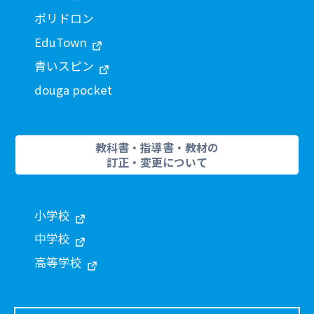
ポリドロン
EduTown
青いスピン
douga pocket
教科書・指導書・教材の
訂正・変更について
小学校
中学校
高等学校