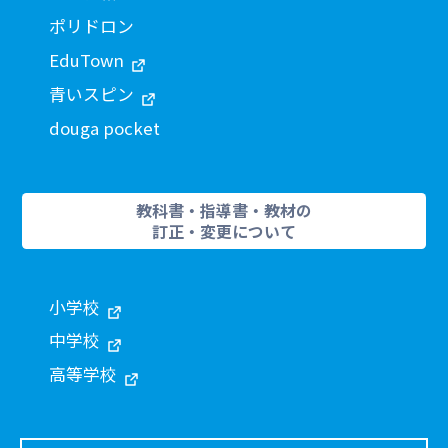
ポリドロン
EduTown
青いスピン
douga pocket
教科書・指導書・教材の
訂正・変更について
小学校
中学校
高等学校