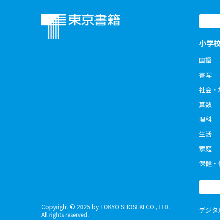
小学
国語
書写
社会・
算数
理科
生活
家庭
保健・
Copyright © 2025 by TOKYO SHOSEKI CO., LTD.
デジタ
All rights reserved.