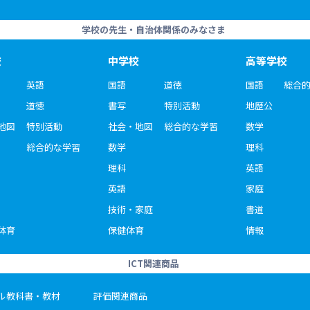
学校の先生・自治体関係のみなさま
校
中学校
高等学校
英語
国語
道徳
国語
総合
道徳
書写
特別活動
地歴公
地図
特別活動
社会・地図
総合的な学習
数学
総合的な学習
数学
理科
理科
英語
英語
家庭
技術・家庭
書道
体育
保健体育
情報
ICT関連商品
ル教科書・教材
評価関連商品