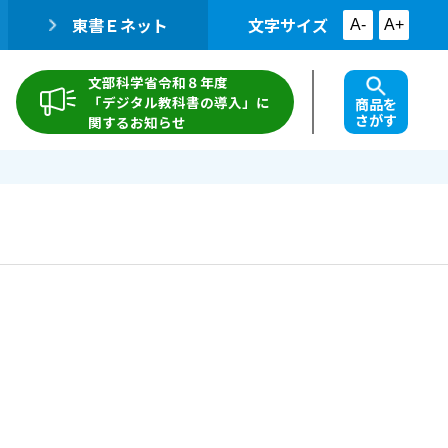
東書Ｅネット
文字サイズ
A-
A+
文部科学省令和８年度
「デジタル教科書の導入」に
商品を
さがす
関するお知らせ