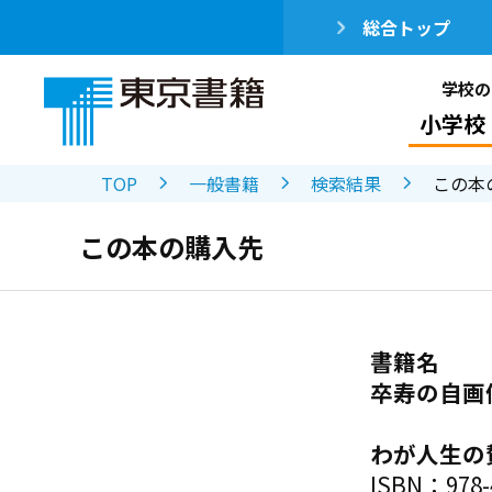
総合トップ
学校の
小学校
TOP
一般書籍
検索結果
この本
この本の購入先
書籍名
卒寿の自画
わが人生の
ISBN：978-4