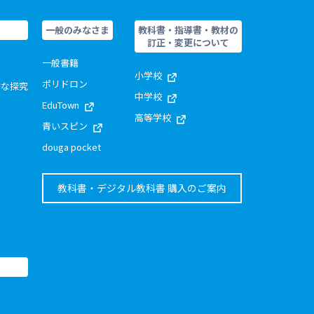
一般のみなさま
教科書・指導書・教材の
訂正・変更について
一般書籍
小学校
ポリドロン
的な探究
中学校
EduTown
高等学校
青いスピン
douga pocket
教科書・デジタル教科書 購入のご案内