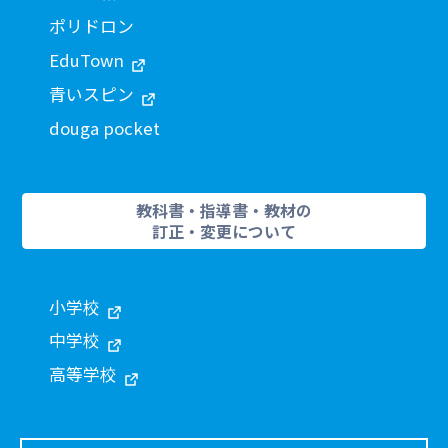
ポリドロン
EduTown
青いスピン
douga pocket
教科書・指導書・教材の
訂正・変更について
小学校
中学校
高等学校