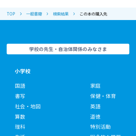
TOP
一般書籍
検索結果
この本の購入先
学校の先生・自治体関係のみなさま
小学校
国語
家庭
書写
保健・体育
社会・地図
英語
算数
道徳
理科
特別活動