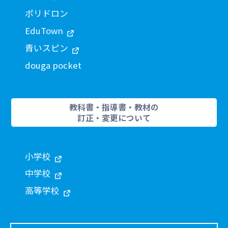
ポリドロン
EduTown
青いスピン
douga pocket
教科書・指導書・教材の
訂正・変更について
小学校
中学校
高等学校