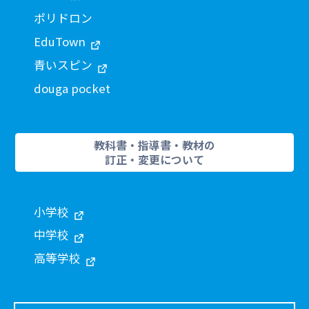
ポリドロン
EduTown
青いスピン
douga pocket
教科書・指導書・教材の
訂正・変更について
小学校
中学校
高等学校