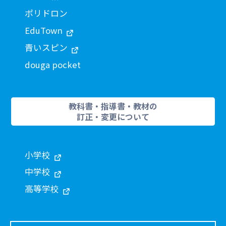
ポリドロン
EduTown
青いスピン
douga pocket
教科書・指導書・教材の
訂正・変更について
小学校
中学校
高等学校