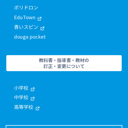
ポリドロン
EduTown
青いスピン
douga pocket
教科書・指導書・教材の
訂正・変更について
小学校
中学校
高等学校