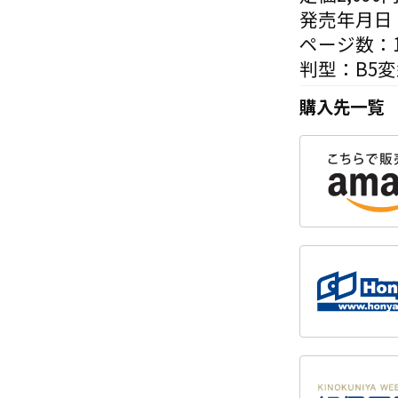
発売年月日：
ページ数：1
判型：B5
購入先一覧