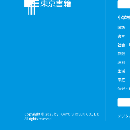
小学
国語
書写
社会・
算数
理科
生活
家庭
保健・
Copyright © 2025 by TOKYO SHOSEKI CO., LTD.
デジタ
All rights reserved.