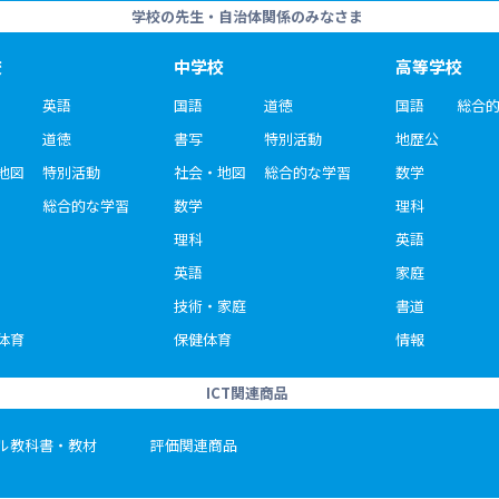
学校の先生・自治体関係のみなさま
校
中学校
高等学校
英語
国語
道徳
国語
総合
道徳
書写
特別活動
地歴公
地図
特別活動
社会・地図
総合的な学習
数学
総合的な学習
数学
理科
理科
英語
英語
家庭
技術・家庭
書道
体育
保健体育
情報
ICT関連商品
ル教科書・教材
評価関連商品