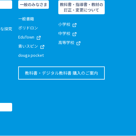
一般のみなさま
教科書・指導書・教材の
訂正・変更について
一般書籍
小学校
ポリドロン
的な探究
中学校
EduTown
高等学校
青いスピン
douga pocket
教科書・デジタル教科書 購入のご案内