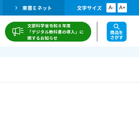
東書Ｅネット
文字サイズ
A-
A+
文部科学省令和８年度
「デジタル教科書の導入」に
商品を
さがす
関するお知らせ