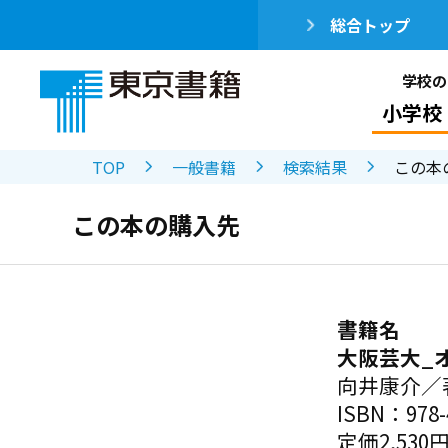
総合トップ
学校の
小学校
TOP
一般書籍
検索結果
この本
この本の購入先
書籍名
大阪芸大_
向井康介／
ISBN：978-4
定価2,530