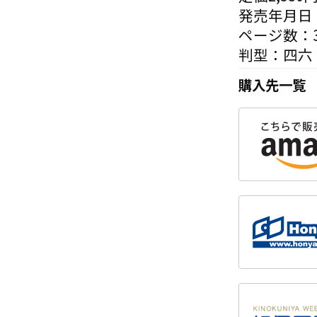
発売年月日：
ページ数：3
判型：四六
購入先一覧