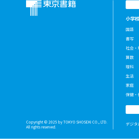
小学
国語
書写
社会・
算数
理科
生活
家庭
保健・
Copyright © 2025 by TOKYO SHOSEKI CO., LTD.
デジタ
All rights reserved.