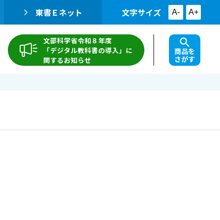
東書Ｅネット
文字サイズ
A-
A+
文部科学省令和８年度
「デジタル教科書の導入」に
商品を
さがす
関するお知らせ