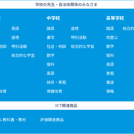
学校の先生・自治体関係のみなさま
校
中学校
高等学校
英語
国語
道徳
国語
総合
道徳
書写
特別活動
地歴公
地図
特別活動
社会・地図
総合的な学習
数学
総合的な学習
数学
理科
理科
英語
英語
家庭
技術・家庭
書道
体育
保健体育
情報
ICT関連商品
ル教科書・教材
評価関連商品