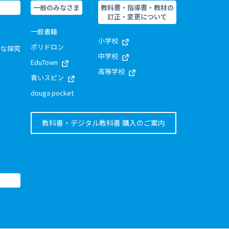
一般のみなさま
教科書・指導書・教材の
訂正・変更について
一般書籍
小学校
ポリドロン
的な探究
中学校
EduTown
高等学校
青いスピン
douga pocket
教科書・デジタル教科書 購入のご案内