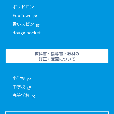
ポリドロン
EduTown
青いスピン
douga pocket
教科書・指導書・教材の
訂正・変更について
小学校
中学校
高等学校