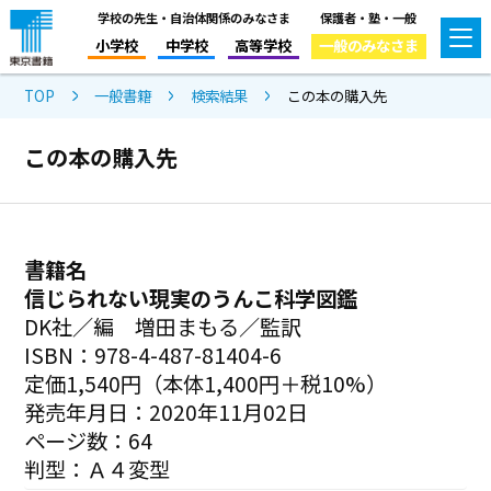
学校の先生・自治体関係のみなさま
保護者・塾・一般
小学校
中学校
高等学校
一般のみなさま
TOP
一般書籍
検索結果
この本の購入先
この本の購入先
書籍名
信じられない現実のうんこ科学図鑑
DK社／編 増田まもる／監訳
ISBN：978-4-487-81404-6
定価1,540円（本体1,400円＋税10%）
発売年月日：2020年11月02日
ページ数：64
判型：Ａ４変型