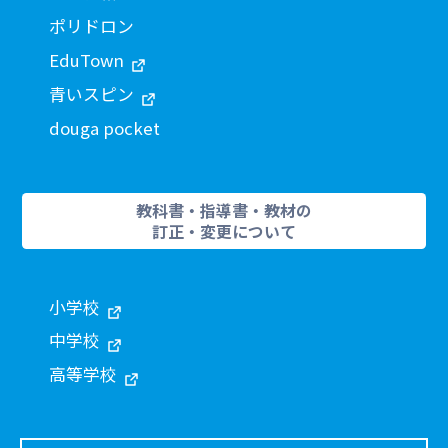
ポリドロン
EduTown
青いスピン
douga pocket
教科書・指導書・教材の
訂正・変更について
小学校
中学校
高等学校