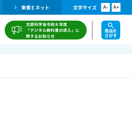
東書Ｅネット
文字サイズ
A-
A+
文部科学省令和８年度
「デジタル教科書の導入」に
商品を
さがす
関するお知らせ