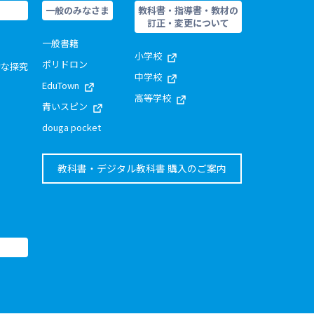
一般のみなさま
教科書・指導書・教材の
訂正・変更について
一般書籍
小学校
ポリドロン
的な探究
中学校
EduTown
高等学校
青いスピン
douga pocket
教科書・デジタル教科書 購入のご案内