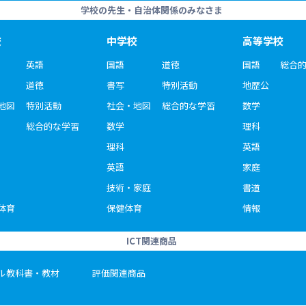
学校の先生・自治体関係のみなさま
校
中学校
高等学校
英語
国語
道徳
国語
総合
道徳
書写
特別活動
地歴公
地図
特別活動
社会・地図
総合的な学習
数学
総合的な学習
数学
理科
理科
英語
英語
家庭
技術・家庭
書道
体育
保健体育
情報
ICT関連商品
ル教科書・教材
評価関連商品