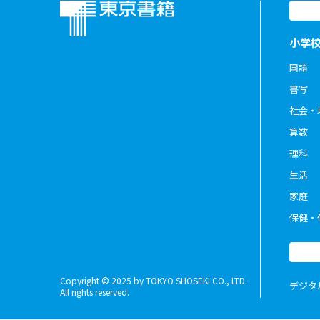
小学
国語
書写
社会・
算数
理科
生活
家庭
保健・
Copyright © 2025 by TOKYO SHOSEKI CO., LTD.
デジタ
All rights reserved.