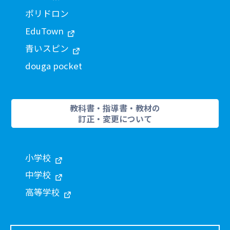
ポリドロン
EduTown
青いスピン
douga pocket
教科書・指導書・教材の
訂正・変更について
小学校
中学校
高等学校