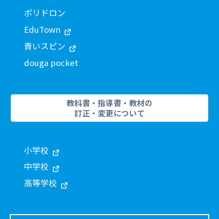
ポリドロン
EduTown
青いスピン
douga pocket
教科書・指導書・教材の
訂正・変更について
小学校
中学校
高等学校