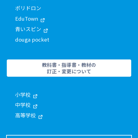
ポリドロン
EduTown
青いスピン
douga pocket
教科書・指導書・教材の
訂正・変更について
小学校
中学校
高等学校