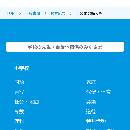
TOP
一般書籍
検索結果
この本の購入先
学校の先生・自治体関係のみなさま
小学校
国語
家庭
書写
保健・体育
社会・地図
英語
算数
道徳
理科
特別活動