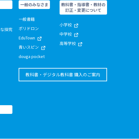
一般のみなさま
教科書・指導書・教材の
訂正・変更について
一般書籍
小学校
ポリドロン
的な探究
中学校
EduTown
高等学校
青いスピン
douga pocket
教科書・デジタル教科書 購入のご案内