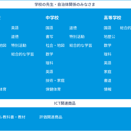
学校の先生・自治体関係のみなさま
校
中学校
高等学校
英語
国語
道徳
国語
総合
道徳
書写
特別活動
地歴公
地図
特別活動
社会・地図
総合的な学習
数学
総合的な学習
数学
理科
理科
英語
英語
家庭
技術・家庭
書道
体育
保健体育
情報
ICT関連商品
ル教科書・教材
評価関連商品