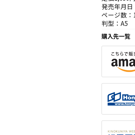
発売年月日：
ページ数：1
判型：A5
購入先一覧