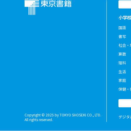
小学
国語
書写
社会・
算数
理科
生活
家庭
保健・
Copyright © 2025 by TOKYO SHOSEKI CO., LTD.
デジタ
All rights reserved.