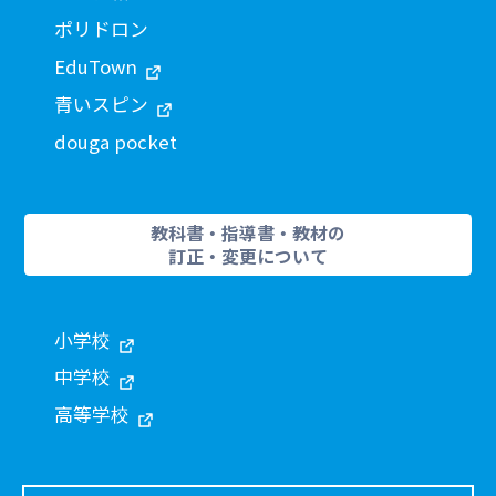
ポリドロン
EduTown
青いスピン
douga pocket
教科書・指導書・教材の
訂正・変更について
小学校
中学校
高等学校