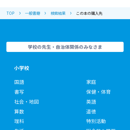
TOP
一般書籍
検索結果
この本の購入先
学校の先生・自治体関係のみなさま
小学校
国語
家庭
書写
保健・体育
社会・地図
英語
算数
道徳
理科
特別活動