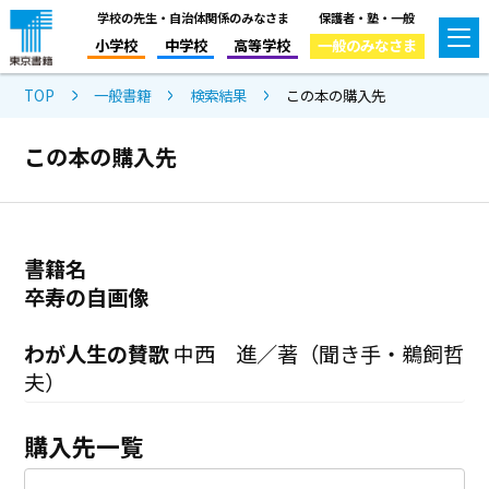
学校の先生・自治体関係のみなさま
保護者・塾・一般
小学校
中学校
高等学校
一般のみなさま
TOP
一般書籍
検索結果
この本の購入先
この本の購入先
書籍名
卒寿の自画像
わが人生の賛歌
中西 進／著（聞き手・鵜飼哲
夫）
購入先一覧