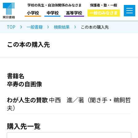
学校の先生・自治体関係のみなさま
保護者・塾・一般
小学校
中学校
高等学校
一般のみなさま
TOP
一般書籍
検索結果
この本の購入先
この本の購入先
書籍名
卒寿の自画像
わが人生の賛歌
中西 進／著（聞き手・鵜飼哲
夫）
購入先一覧