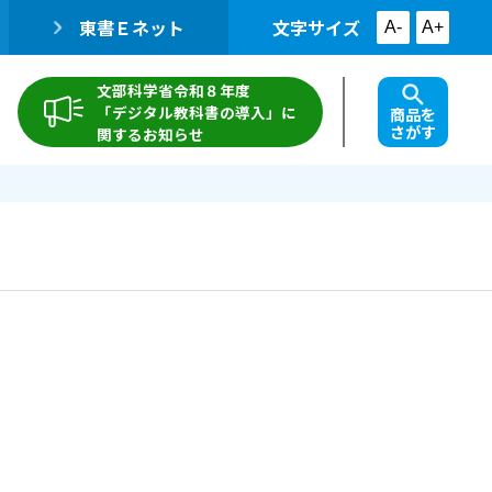
東書Ｅネット
文字サイズ
A-
A+
文部科学省令和８年度
「デジタル教科書の導入」に
商品を
さがす
関するお知らせ