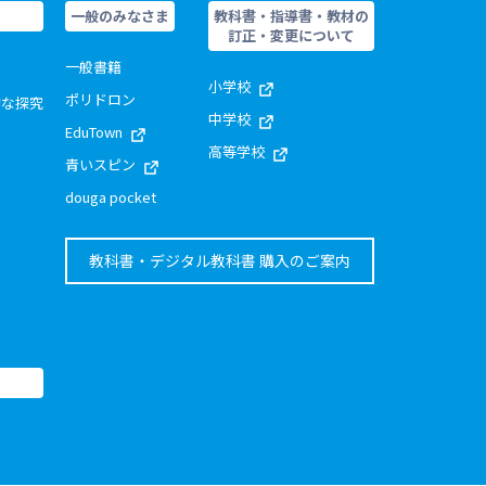
一般のみなさま
教科書・指導書・教材の
訂正・変更について
一般書籍
小学校
ポリドロン
的な探究
中学校
EduTown
高等学校
青いスピン
douga pocket
教科書・デジタル教科書 購入のご案内