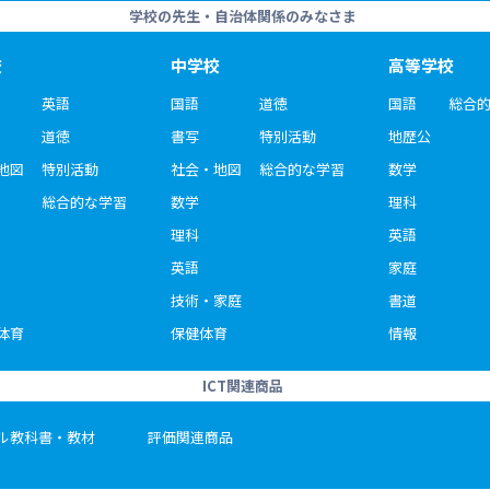
学校の先生・自治体関係のみなさま
校
中学校
高等学校
英語
国語
道徳
国語
総合
道徳
書写
特別活動
地歴公
地図
特別活動
社会・地図
総合的な学習
数学
総合的な学習
数学
理科
理科
英語
英語
家庭
技術・家庭
書道
体育
保健体育
情報
ICT関連商品
ル教科書・教材
評価関連商品