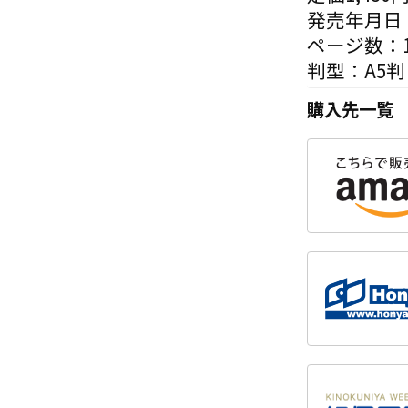
発売年月日：
ページ数：1
判型：A5判
購入先一覧