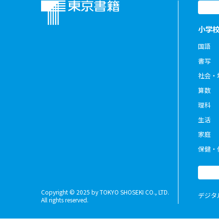
小学
国語
書写
社会・
算数
理科
生活
家庭
保健・
Copyright © 2025 by TOKYO SHOSEKI CO., LTD.
デジタ
All rights reserved.