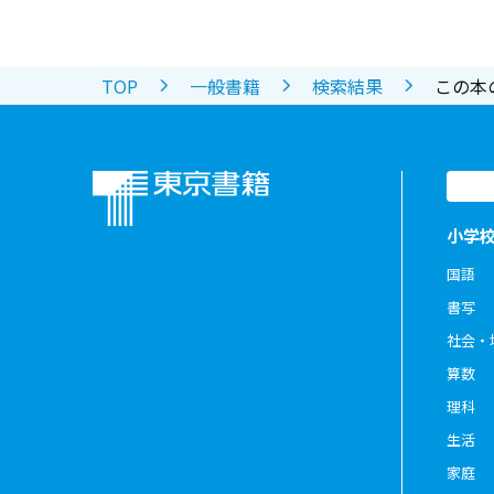
TOP
一般書籍
検索結果
この本
小学
国語
書写
社会・
算数
理科
生活
家庭