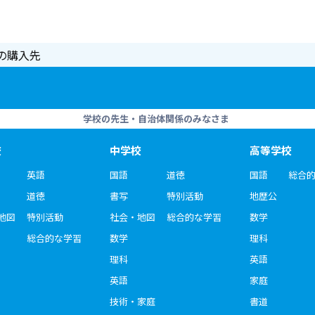
の購入先
学校の先生・自治体関係のみなさま
校
中学校
高等学校
英語
国語
道徳
国語
総合
道徳
書写
特別活動
地歴公
地図
特別活動
社会・地図
総合的な学習
数学
総合的な学習
数学
理科
理科
英語
英語
家庭
技術・家庭
書道