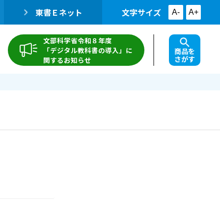
東書Ｅネット
文字サイズ
A-
A+
文部科学省令和８年度
「デジタル教科書の導入」に
商品を
さがす
関するお知らせ