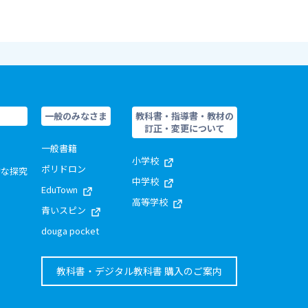
一般のみなさま
教科書・指導書・教材の
訂正・変更について
一般書籍
小学校
ポリドロン
的な探究
中学校
EduTown
高等学校
青いスピン
douga pocket
教科書・デジタル教科書 購入のご案内