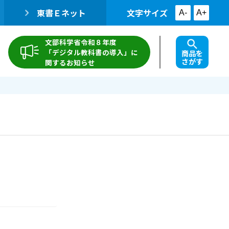
東書Ｅネット
文字サイズ
A-
A+
文部科学省令和８年度
「デジタル教科書の導入」に
商品を
さがす
関するお知らせ