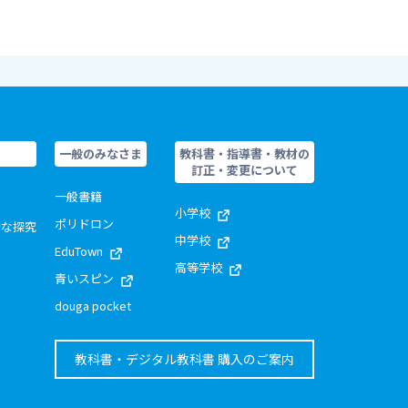
一般のみなさま
教科書・指導書・教材の
訂正・変更について
一般書籍
小学校
ポリドロン
的な探究
中学校
EduTown
高等学校
青いスピン
douga pocket
教科書・デジタル教科書 購入のご案内