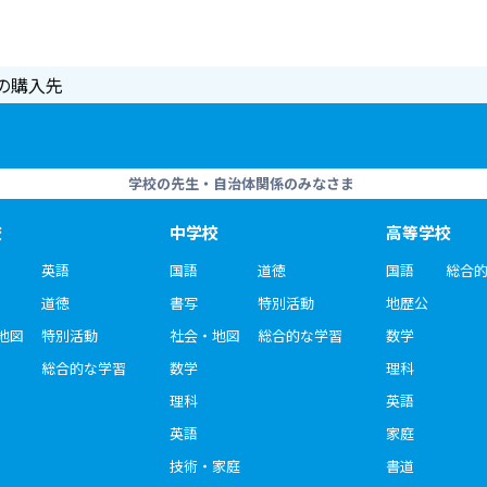
の購入先
学校の先生・自治体関係のみなさま
校
中学校
高等学校
英語
国語
道徳
国語
総合
道徳
書写
特別活動
地歴公
地図
特別活動
社会・地図
総合的な学習
数学
総合的な学習
数学
理科
理科
英語
英語
家庭
技術・家庭
書道