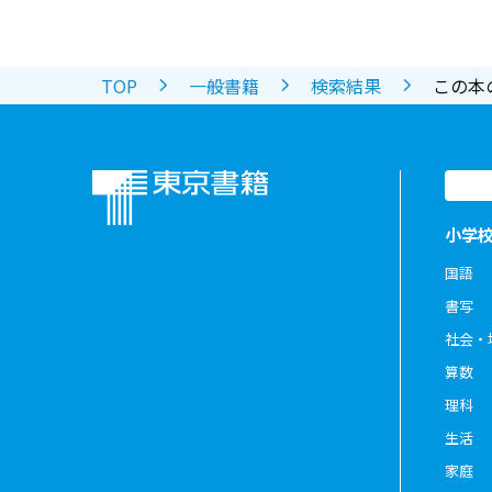
TOP
一般書籍
検索結果
この本
小学
国語
書写
社会・
算数
理科
生活
家庭