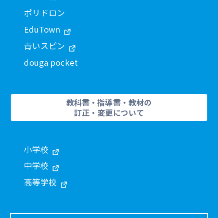
ポリドロン
EduTown
青いスピン
douga pocket
教科書・指導書・教材の
訂正・変更について
小学校
中学校
高等学校