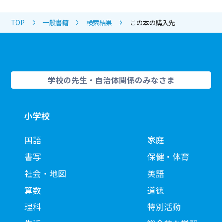
TOP
一般書籍
検索結果
この本の購入先
学校の先生・自治体関係のみなさま
小学校
国語
家庭
書写
保健・体育
社会・地図
英語
算数
道徳
理科
特別活動