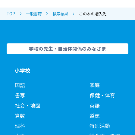
TOP
一般書籍
検索結果
この本の購入先
学校の先生・自治体関係のみなさま
小学校
国語
家庭
書写
保健・体育
社会・地図
英語
算数
道徳
理科
特別活動