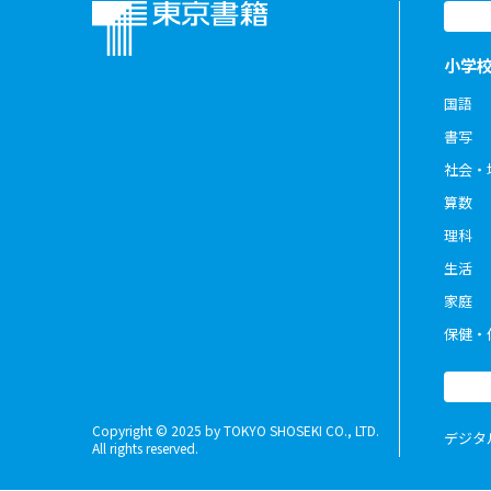
小学
国語
書写
社会・
算数
理科
生活
家庭
保健・
Copyright © 2025 by TOKYO SHOSEKI CO., LTD.
デジタ
All rights reserved.