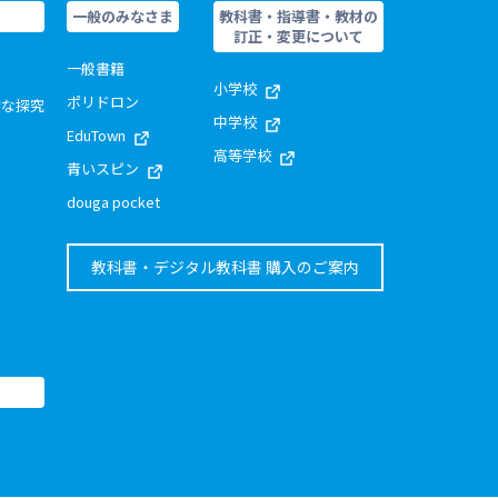
一般のみなさま
教科書・指導書・教材の
訂正・変更について
一般書籍
小学校
ポリドロン
的な探究
中学校
EduTown
高等学校
青いスピン
douga pocket
教科書・デジタル教科書 購入のご案内