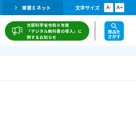
東書Ｅネット
文字サイズ
A-
A+
文部科学省令和８年度
「デジタル教科書の導入」に
商品を
さがす
関するお知らせ