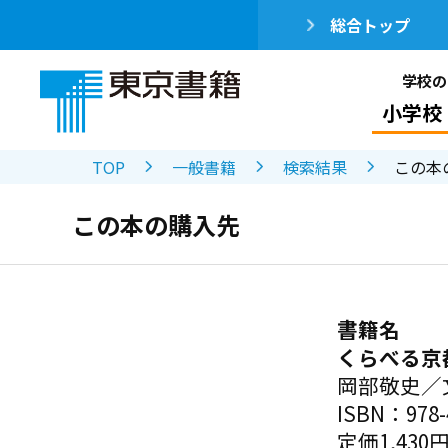
総合トップ
学校の
小学校
TOP
一般書籍
検索結果
この本
この本の購入先
書籍名
くらべる京
岡部敬史／
ISBN：978-4
定価1,430