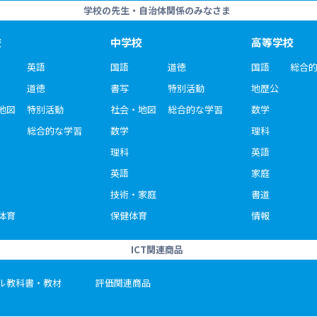
学校の先生・自治体関係のみなさま
校
中学校
高等学校
英語
国語
道徳
国語
総合
道徳
書写
特別活動
地歴公
地図
特別活動
社会・地図
総合的な学習
数学
総合的な学習
数学
理科
理科
英語
英語
家庭
技術・家庭
書道
体育
保健体育
情報
ICT関連商品
ル教科書・教材
評価関連商品