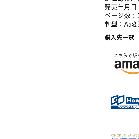
発売年月日：
ページ数：1
判型：A5
購入先一覧