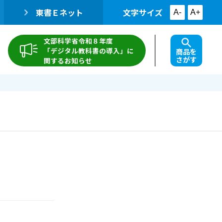
東書Ｅネット
文字サイズ
A-
A+
文部科学省令和８年度
「デジタル教科書の導入」に
商品を
さがす
関するお知らせ