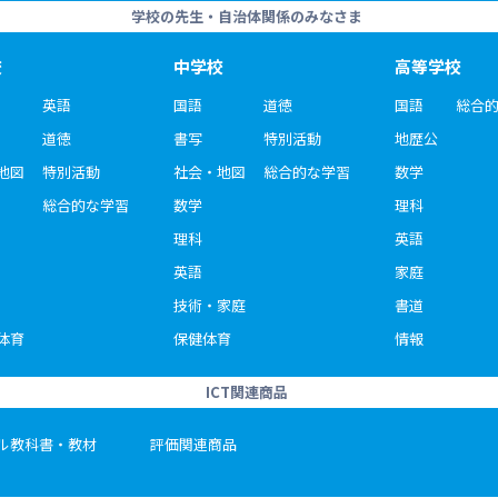
学校の先生・自治体関係のみなさま
校
中学校
高等学校
英語
国語
道徳
国語
総合
道徳
書写
特別活動
地歴公
地図
特別活動
社会・地図
総合的な学習
数学
総合的な学習
数学
理科
理科
英語
英語
家庭
技術・家庭
書道
体育
保健体育
情報
ICT関連商品
ル教科書・教材
評価関連商品