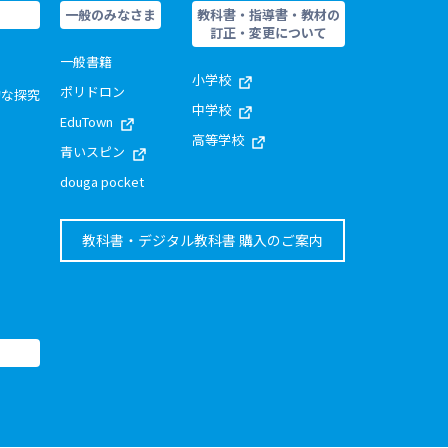
一般のみなさま
教科書・指導書・教材の
訂正・変更について
一般書籍
小学校
ポリドロン
的な探究
中学校
EduTown
高等学校
青いスピン
douga pocket
教科書・デジタル教科書 購入のご案内