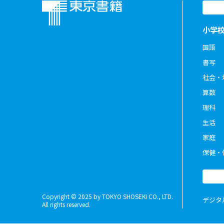
小学
国語
書写
社会・
算数
理科
生活
家庭
保健・
Copyright © 2025 by TOKYO SHOSEKI CO., LTD.
デジタ
All rights reserved.