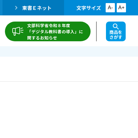
東書Ｅネット
文字サイズ
A-
A+
文部科学省令和８年度
「デジタル教科書の導入」に
商品を
さがす
関するお知らせ