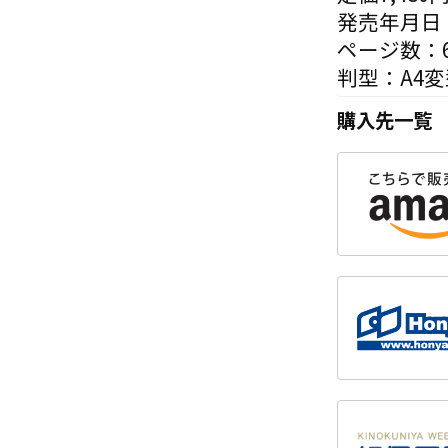
発売年月日：
ページ数：6
判型：A4変
購入先一覧