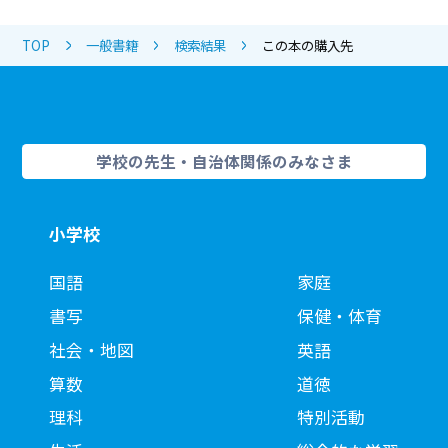
TOP
一般書籍
検索結果
この本の購入先
学校の先生・自治体関係のみなさま
小学校
国語
家庭
書写
保健・体育
社会・地図
英語
算数
道徳
理科
特別活動