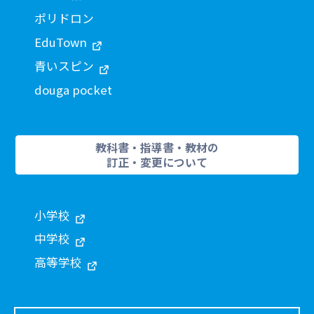
ポリドロン
EduTown
青いスピン
douga pocket
教科書・指導書・教材の
訂正・変更について
小学校
中学校
高等学校